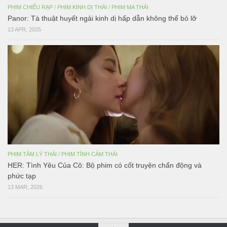
PHIM CHIẾU RẠP
/
PHIM KINH DỊ THÁI
/
PHIM MA THÁI
Panor: Tà thuật huyết ngải kinh dị hấp dẫn không thể bỏ lỡ
13 APR, 2025
PHIM TÂM LÝ THÁI
/
PHIM TÌNH CẢM THÁI
HER: Tình Yêu Của Cô: Bộ phim có cốt truyện chấn động và
phức tạp
13 MAR, 2026