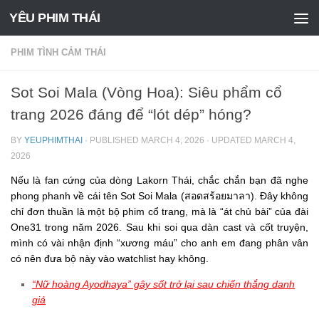
YÊU PHIM THÁI
Skip to content
PHIM TÌNH CẢM THÁI
Sot Soi Mala (Vòng Hoa): Siêu phẩm cổ
trang 2026 đáng để “lót dép” hóng?
BY
YEUPHIMTHAI
· PUBLISHED
MARCH 4, 2026
· UPDATED
MARCH 4,
2026
Nếu là fan cứng của dòng Lakorn Thái, chắc chắn bạn đã nghe
phong phanh về cái tên
Sot Soi Mala (สอดสร้อยมาลา)
. Đây không
chỉ đơn thuần là một bộ phim cổ trang, mà là “át chủ bài” của đài
One31 trong năm 2026. Sau khi soi qua dàn cast và cốt truyện,
mình có vài nhận định “xương máu” cho anh em đang phân vân
có nên đưa bộ này vào watchlist hay không.
“Nữ hoàng Ayodhaya” gây sốt trở lại sau chiến thắng danh
giá