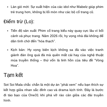
Làn gió mới:
Sự xuất hiện của các idol như Mabelz giúp phim
trẻ trung hơn, không bị lối mòn như các bộ cổ trang cũ.
Điểm trừ (Lo):
Tiến độ sản xuất:
Phim cổ trang kiểu này quay cực lâu vì bối
cảnh và phục trang. Năm 2026 rồi, hy vọng nhà đài không để
dân tình chờ đến “hóa thạch”.
Kịch bản:
Hy vọng biên kịch không sa đà vào việc tranh
giành đàn ông quá đà mà quên mất cái hay của nghệ thuật
múa truyền thống – thứ vốn là linh hồn của tiêu đề “Vòng
Hoa”.
Tạm kết
Sot Soi Mala
chắc chắn là một dự án “phải xem” nếu bạn thích sự
kết hợp giữa nhan sắc đỉnh cao và drama kịch tính. Đây là bước
đi táo bạo của One31 khi phá vỡ rào cản giữa các đài truyền
hình.