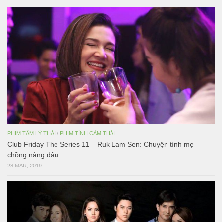
PHIM TÂM LÝ THÁI
/
PHIM TÌNH CẢM THÁI
Club Friday The Series 11 – Ruk Lam Sen: Chuyện tình mẹ
chồng nàng dâu
28 MAR, 2019