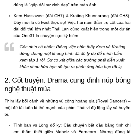
đúng là “gấp đôi sự xinh đẹp” trên màn ảnh.
Kem Hussawee (đài CH7) & Krating Khunnarong (đài CH3):
Đây mới là cú twist thực sự! Việc hai nam thần trụ cột của hai
đài đối thủ lớn nhất Thái Lan cùng xuất hiện trong một dự án
của One31 là chuyện cực kỳ hiếm.
Góc nhìn cá nhân:
Riêng việc nhìn thấy Kem và Krating
đứng chung một khung hình đã đủ lý do để mình bấm
xem tập 1 rồi. Sự cọ xát giữa các trường phái diễn xuất
khác nhau hứa hẹn sẽ tạo ra phản ứng hóa học rất lạ.
2. Cốt truyện: Drama cung đình núp bóng
nghệ thuật múa
Phim lấy bối cảnh về những vũ công hoàng gia (Royal Dancers) –
một đề tài luôn là thế mạnh của phim Thái vì độ lộng lẫy và huyền
bí.
Tình bạn vs Lòng đố kỵ:
Câu chuyện bắt đầu bằng tình chị
em thắm thiết giữa Mabelz và Earnearn. Nhưng đúng là