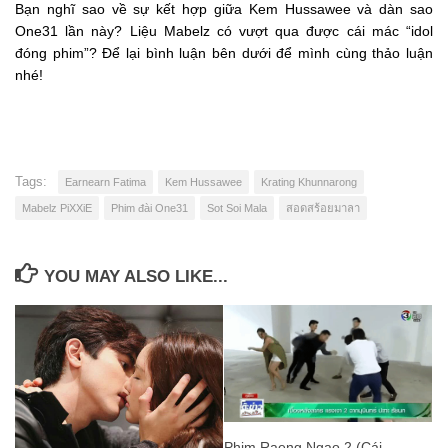
Bạn nghĩ sao về sự kết hợp giữa Kem Hussawee và dàn sao
One31 lần này?
Liệu Mabelz có vượt qua được cái mác “idol
đóng phim”? Để lại bình luận bên dưới để mình cùng thảo luận
nhé!
Tags:
Earnearn Fatima
Kem Hussawee
Krating Khunnarong
Mabelz PiXXiE
Phim đài One31
Sot Soi Mala
สอดสร้อยมาลา
YOU MAY ALSO LIKE...
Phim Raeng Ngao 2 (Cái