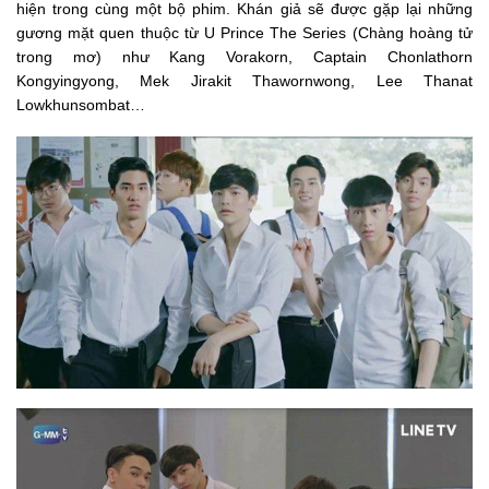
hiện trong cùng một bộ phim. Khán giả sẽ được gặp lại những
gương mặt quen thuộc từ U Prince The Series (Chàng hoàng tử
trong mơ) như Kang Vorakorn, Captain Chonlathorn
Kongyingyong, Mek Jirakit Thawornwong, Lee Thanat
Lowkhunsombat…