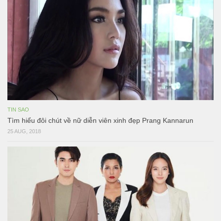
TIN SAO
Tìm hiểu đôi chút về nữ diễn viên xinh đẹp Prang Kannarun
25 AUG, 2018