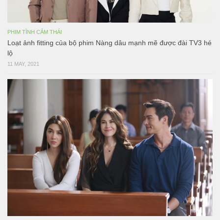
PHIM TÌNH CẢM THÁI
Loạt ảnh fitting của bộ phim Nàng dâu mạnh mẽ được đài TV3 hé
lộ
11 MAY, 2021