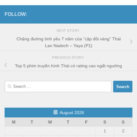
FOLLOW:
NEXT STORY
Chặng đường tình yêu 7 năm của “cặp đôi vàng” Thái
Lan Nadech – Yaya (P1)
PREVIOUS STORY
Top 5 phim truyền hình Thái có rating cao ngất ngưởng
Search
for:
August 2026
M
T
W
T
F
S
S
1
2