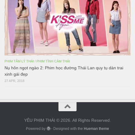
PHIM TÂM LÝ THÁI
/
PHIM TÌNH CẢM THÁI
Nụ hôn ngọt ngào 2: Phim học đường Thái Lan quy tụ dàn trai
xinh gái đẹp
27 APR, 2018
YÊU PHIM THÁI © 2026. All Rights Reserved.
Powered by
- Designed with the
Hueman theme