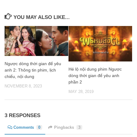
YOU MAY ALSO LIKE...
Ngược dòng thời gian để yêu
Hé lộ nội dung phim Ngược
anh 2: Thông tin phim, lịch
dòng thời gian để yêu anh
chiếu, nội dung
phần 2
NOVEMBER 8, 2023
MAY 28, 2019
3 RESPONSES
Comments
0
Pingbacks
3