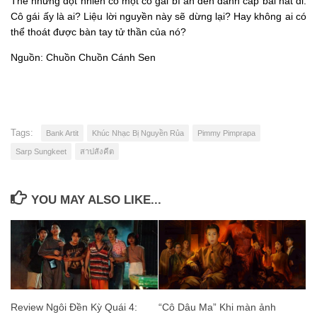
Thế nhưng đột nhiên có một cô gái bí ẩn đến đánh cắp bài hát đi.
Cô gái ấy là ai? Liệu lời nguyền này sẽ dừng lại? Hay không ai có
thể thoát được bàn tay tử thần của nó?
Nguồn: Chuồn Chuồn Cánh Sen
Tags:
Bank Artit
Khúc Nhạc Bị Nguyền Rủa
Pimmy Pimprapa
Sarp Sungkeet
สาปสังคีต
YOU MAY ALSO LIKE...
Review Ngôi Đền Kỳ Quái 4:
“Cô Dâu Ma” Khi màn ảnh