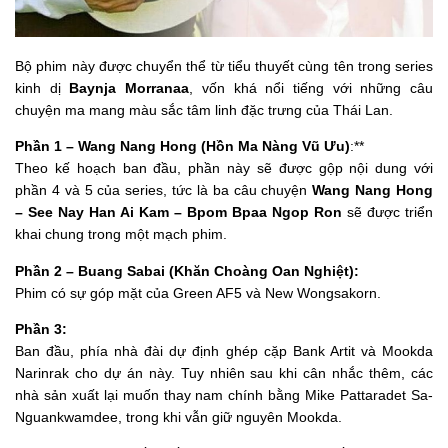
Bộ phim này được chuyển thể từ tiểu thuyết cùng tên trong series
kinh dị
Baynja Morranaa
, vốn khá nổi tiếng với những câu
chuyện ma mang màu sắc tâm linh đặc trưng của Thái Lan.
Phần 1 –
Wang Nang Hong
(Hồn Ma Nàng Vũ Ưu)
:**
Theo kế hoạch ban đầu, phần này sẽ được gộp nội dung với
phần 4 và 5 của series, tức là ba câu chuyện
Wang Nang Hong
– See Nay Han Ai Kam – Bpom Bpaa Ngop Ron
sẽ được triển
khai chung trong một mạch phim.
Phần 2 –
Buang Sabai
(Khăn Choàng Oan Nghiệt):
Phim có sự góp mặt của
Green AF5
và
New Wongsakorn
.
Phần 3:
Ban đầu, phía nhà đài dự định ghép cặp
Bank Artit
và
Mookda
Narinrak
cho dự án này. Tuy nhiên sau khi cân nhắc thêm, các
nhà sản xuất lại muốn thay nam chính bằng
Mike Pattaradet Sa-
Nguankwamdee
, trong khi vẫn giữ nguyên Mookda.