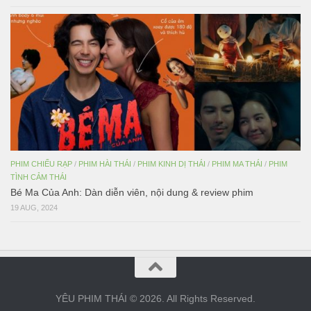
PHIM CHIẾU RẠP
/
PHIM HÀI THÁI
/
PHIM KINH DỊ THÁI
/
PHIM MA THÁI
/
PHIM
TÌNH CẢM THÁI
Bé Ma Của Anh: Dàn diễn viên, nội dung & review phim
19 AUG, 2024
YÊU PHIM THÁI © 2026. All Rights Reserved.