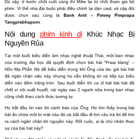
Dù vậy, ở bước chốt cuối cùng thì Mike lại từ chối tham gia bộ
phim. Vì thế nhà đài buộc phải điều chỉnh lại dàn cast, và cặp đôi
được chọn sau cùng là
Bank Artit
–
Pimmy Pimprapa
Tangprabhaporn
.
Nội dung
phim kinh dị
Khúc Nhạc Bị
Nguyền Rủa
Tại một buổi biểu diễn âm nhạc nghệ thuật Thái, một ban nhạc
của trường đại học đã quyết định chọn bài hát “Praai klang” –
Hồn Ma Phẫn Nộ để biểu diễn trong khi Ông của tác giả bài hát
đã ngăn chặn việc này nhưng họ vẫn không tin và tiếp tục biểu
diễn vào đêm trăng tròn. Sau buổi diễn thì ca sĩ hát bài hát đã
chết vì nội xuất huyết, vài ngày sau 2 người nữa trong ban nhạc
cũng chết theo cách thức tương tự.
Họ bắt đầu tin vào lời cảnh báo của Ông. Họ tìm thấy trong bài
hát ẩn chứa một bí mật nào đó và bắt đầu đi tìm câu trả lời để tìm
ra cách ngăn chặn lời nguyền này. Rốt cuộc, ai là chủ nhân thực
sự của bài hát này?