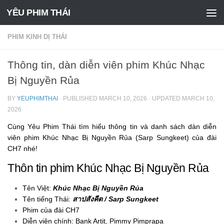
YÊU PHIM THÁI
Skip to content
PHIM KINH DỊ THÁI
Thông tin, dàn diễn viên phim Khúc Nhạc
Bị Nguyền Rủa
BY
YEUPHIMTHAI
· PUBLISHED
MARCH 10, 2026
· UPDATED
MARCH 10,
2026
Cùng Yêu Phim Thái tìm hiểu thông tin và danh sách dàn diễn
viên phim Khúc Nhạc Bị Nguyền Rủa (Sarp Sungkeet) của đài
CH7 nhé!
Thôn tin phim Khúc Nhạc Bị Nguyền Rủa
Tên Việt:
Khúc Nhạc Bị Nguyền Rủa
Tên tiếng Thái:
สาปสังคีต / Sarp Sungkeet
Phim của đài CH7
Diễn viên chính: Bank Artit, Pimmy Pimprapa