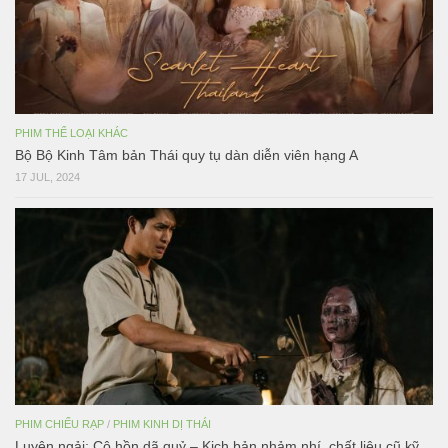
PHIM THỂ LOẠI KHÁC
Bộ Bộ Kinh Tâm bản Thái quy tụ dàn diễn viên hạng A
17 JUL, 2024
PHIM CHIẾU RẠP
/
PHIM KINH DỊ THÁI
Luyện ngải: Cô hồn dã quỷ – Kịch bản nhảm nhí, chất liệu cũ kỹ