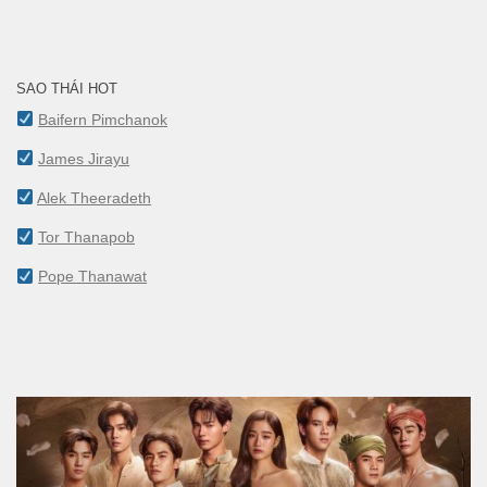
SAO THÁI HOT
Baifern Pimchanok
James Jirayu
Alek Theeradeth
Tor Thanapob
Pope Thanawat