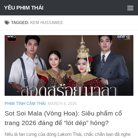
YÊU PHIM THÁI
Skip to content
TAGGED:
KEM HUSSAWEE
PHIM TÌNH CẢM THÁI
MARCH 4, 2026
Sot Soi Mala (Vòng Hoa): Siêu phẩm cổ
trang 2026 đáng để “lót dép” hóng?
Nếu là fan cứng của dòng Lakorn Thái, chắc chắn bạn đã nghe