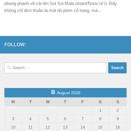
phong phanh về cái tên Sot Soi Mala (สอดสร้อยมาลา). Đây
không chỉ đơn thuần là một bộ phim cổ trang, mà...
FOLLOW:
Search
for:
August 2026
M
T
W
T
F
S
S
1
2
3
4
5
6
7
8
9
10
11
12
13
14
15
16