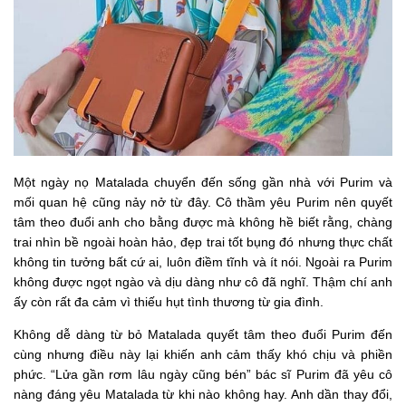
Một ngày nọ Matalada chuyển đến sống gần nhà với Purim và
mối quan hệ cũng nảy nở từ đây. Cô thầm yêu Purim nên quyết
tâm theo đuổi anh cho bằng được mà không hề biết rằng, chàng
trai nhìn bề ngoài hoàn hảo, đẹp trai tốt bụng đó nhưng thực chất
không tin tưởng bất cứ ai, luôn điềm tĩnh và ít nói. Ngoài ra Purim
không được ngọt ngào và dịu dàng như cô đã nghĩ. Thậm chí anh
ấy còn rất đa cảm vì thiếu hụt tình thương từ gia đình.
Không dễ dàng từ bỏ Matalada quyết tâm theo đuổi Purim đến
cùng nhưng điều này lại khiến anh cảm thấy khó chịu và phiền
phức. “Lửa gần rơm lâu ngày cũng bén” bác sĩ Purim đã yêu cô
nàng đáng yêu Matalada từ khi nào không hay. Anh dần thay đổi,