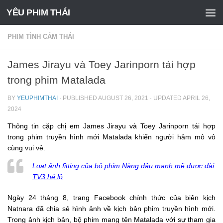
YÊU PHIM THÁI
Skip to content
PHIM TÌNH CẢM THÁI
James Jirayu và Toey Jarinporn tái hợp
trong phim Matalada
BY
YEUPHIMTHAI
· PUBLISHED
AUGUST 26, 2021
· UPDATED
APRIL 26,
2024
Thông tin cặp chị em James Jirayu và Toey Jarinporn tái hợp
trong phim truyền hình mới Matalada khiến người hâm mô vô
cùng vui vẻ.
Loạt ảnh fitting của bộ phim Nàng dâu mạnh mẽ được đài
TV3 hé lộ
Ngày 24 tháng 8, trang Facebook chính thức của biên kịch
Natnara đã chia sẻ hình ảnh về kịch bản phim truyền hình mới.
Trong ảnh kịch bản, bộ phim mang tên Matalada với sự tham gia