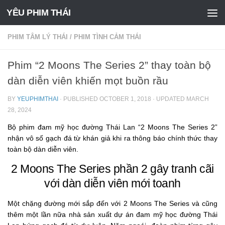
YÊU PHIM THÁI
Skip to content
PHIM TÂM LÝ THÁI
/
PHIM TÌNH CẢM THÁI
Phim “2 Moons The Series 2” thay toàn bộ
dàn diễn viên khiến mọt buồn rầu
BY
YEUPHIMTHAI
· PUBLISHED
OCTOBER 1, 2018
· UPDATED
MARCH
28, 2024
Bộ phim đam mỹ học đường Thái Lan “2 Moons The Series 2”
nhận vô số gạch đá từ khán giả khi ra thông báo chính thức thay
toàn bộ dàn diễn viên.
2 Moons The Series phần 2 gây tranh cãi
với dàn diễn viên mới toanh
Một chặng đường mới sắp đến với 2 Moons The Series và cũng
thêm một lần nữa nhà sản xuất dự án đam mỹ học đường Thái