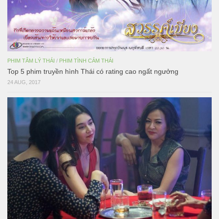
PHIM TÂM LÝ THÁI
/
PHIM TÌNH CẢM THÁI
Top 5 phim truyền hình Thái có rating cao ngất ngưởng
24 AUG, 2017