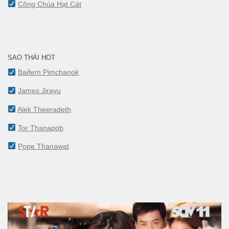
Công Chúa Hạt Cát
SAO THÁI HOT
Baifern Pimchanok
James Jirayu
Alek Theeradeth
Tor Thanapob
Pope Thanawat