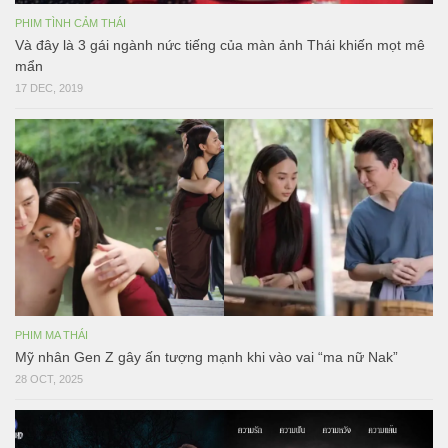
PHIM TÌNH CẢM THÁI
Và đây là 3 gái ngành nức tiếng của màn ảnh Thái khiến mọt mê
mẩn
17 DEC, 2019
PHIM MA THÁI
Mỹ nhân Gen Z gây ấn tượng mạnh khi vào vai “ma nữ Nak”
28 OCT, 2025