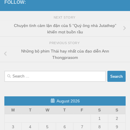
FOLLOW:
NEXT STORY
Chuyện tình cảm lận đận của 5 “Quý ông nhà Jutathep”
khiến mọt buồn rầu
PREVIOUS STORY
Những bộ phim Thái hay nhất của đạo diễn Ann
Thongprasom
Search
for:
August 2026
M
T
W
T
F
S
S
1
2
3
4
5
6
7
8
9