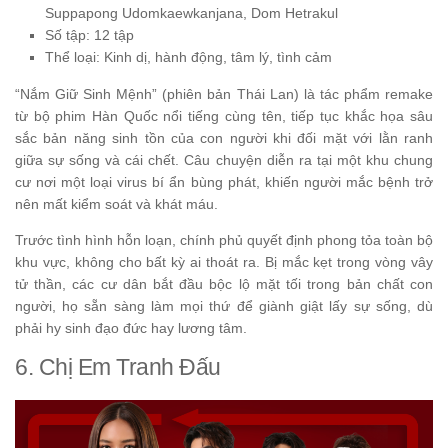
Suppapong Udomkaewkanjana, Dom Hetrakul
Số tập: 12 tập
Thể loại: Kinh dị, hành động, tâm lý, tình cảm
“Nắm Giữ Sinh Mệnh” (phiên bản Thái Lan) là tác phẩm remake
từ bộ phim Hàn Quốc nổi tiếng cùng tên, tiếp tục khắc họa sâu
sắc bản năng sinh tồn của con người khi đối mặt với lằn ranh
giữa sự sống và cái chết. Câu chuyện diễn ra tại một khu chung
cư nơi một loại virus bí ẩn bùng phát, khiến người mắc bệnh trở
nên mất kiểm soát và khát máu.
Trước tình hình hỗn loạn, chính phủ quyết định phong tỏa toàn bộ
khu vực, không cho bất kỳ ai thoát ra. Bị mắc kẹt trong vòng vây
tử thần, các cư dân bắt đầu bộc lộ mặt tối trong bản chất con
người, họ sẵn sàng làm mọi thứ để giành giật lấy sự sống, dù
phải hy sinh đạo đức hay lương tâm.
6. Chị Em Tranh Đấu