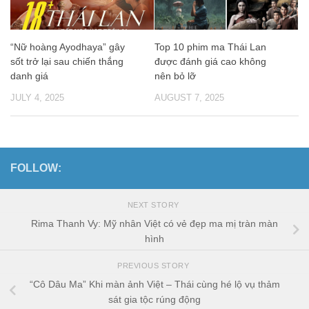
“Nữ hoàng Ayodhaya” gây
Top 10 phim ma Thái Lan
sốt trở lại sau chiến thắng
được đánh giá cao không
danh giá
nên bỏ lỡ
JULY 4, 2025
AUGUST 7, 2025
FOLLOW:
NEXT STORY
Rima Thanh Vy: Mỹ nhân Việt có vẻ đẹp ma mị tràn màn
hình
PREVIOUS STORY
“Cô Dâu Ma” Khi màn ảnh Việt – Thái cùng hé lộ vụ thảm
sát gia tộc rúng động