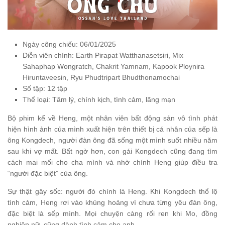
Ngày công chiếu: 06/01/2025
Diễn viên chính: Earth Pirapat Watthanasetsiri, Mix
Sahaphap Wongratch, Chakrit Yamnam, Kapook Ploynira
Hiruntaveesin, Ryu Phudtripart Bhudthonamochai
Số tập: 12 tập
Thể loại: Tâm lý, chính kịch, tình cảm, lãng mạn
Bộ phim kể về Heng, một nhân viên bất động sản vô tình phát
hiện hình ảnh của mình xuất hiện trên thiết bị cá nhân của sếp là
ông Kongdech, người đàn ông đã sống một mình suốt nhiều năm
sau khi vợ mất. Bất ngờ hơn, con gái Kongdech cũng đang tìm
cách mai mối cho cha mình và nhờ chính Heng giúp điều tra
“người đặc biệt” của ông.
Sự thật gây sốc: người đó chính là Heng. Khi Kongdech thổ lộ
tình cảm, Heng rơi vào khủng hoảng vì chưa từng yêu đàn ông,
đặc biệt là sếp mình. Mọi chuyện càng rối ren khi Mo, đồng
nghiệp nữ, cũng dành tình cảm cho anh.