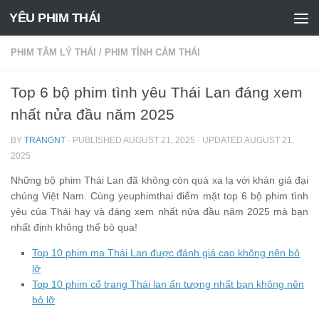
YÊU PHIM THÁI
Skip to content
PHIM TÂM LÝ THÁI
/
PHIM TÌNH CẢM THÁI
Top 6 bộ phim tình yêu Thái Lan đáng xem
nhất nửa đầu năm 2025
BY
TRANGNT
· PUBLISHED
AUGUST 21, 2025
· UPDATED
AUGUST 21,
2025
Những bộ phim Thái Lan đã không còn quá xa lạ với khán giả đại
chúng Việt Nam. Cùng yeuphimthai điểm mặt top 6 bộ phim tình
yêu của Thái hay và đáng xem nhất nửa đầu năm 2025 mà bạn
nhất định không thể bỏ qua!
Top 10 phim ma Thái Lan được đánh giá cao không nên bỏ
lỡ
Top 10 phim cổ trang Thái lan ấn tượng nhất bạn không nên
bỏ lỡ