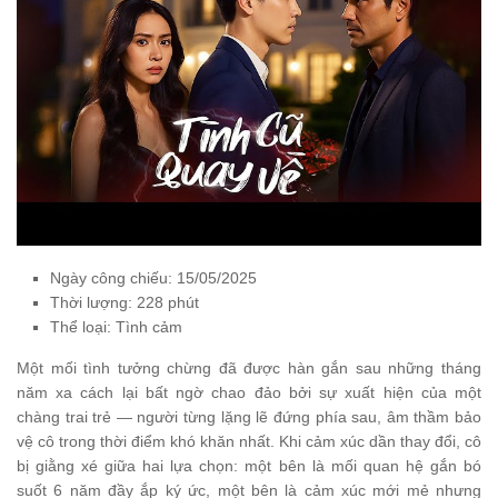
Ngày công chiếu: 15/05/2025
Thời lượng: 228 phút
Thể loại: Tình cảm
Một mối tình tưởng chừng đã được hàn gắn sau những tháng
năm xa cách lại bất ngờ chao đảo bởi sự xuất hiện của một
chàng trai trẻ — người từng lặng lẽ đứng phía sau, âm thầm bảo
vệ cô trong thời điểm khó khăn nhất. Khi cảm xúc dần thay đổi, cô
bị giằng xé giữa hai lựa chọn: một bên là mối quan hệ gắn bó
suốt 6 năm đầy ắp ký ức, một bên là cảm xúc mới mẻ nhưng