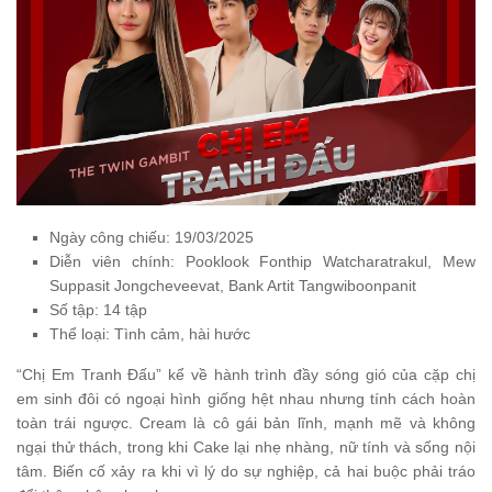
Ngày công chiếu: 19/03/2025
Diễn viên chính: Pooklook Fonthip Watcharatrakul, Mew
Suppasit Jongcheveevat, Bank Artit Tangwiboonpanit
Số tập: 14 tập
Thể loại: Tình cảm, hài hước
“Chị Em Tranh Đấu” kể về hành trình đầy sóng gió của cặp chị
em sinh đôi có ngoại hình giống hệt nhau nhưng tính cách hoàn
toàn trái ngược. Cream là cô gái bản lĩnh, mạnh mẽ và không
ngại thử thách, trong khi Cake lại nhẹ nhàng, nữ tính và sống nội
tâm. Biến cố xảy ra khi vì lý do sự nghiệp, cả hai buộc phải tráo