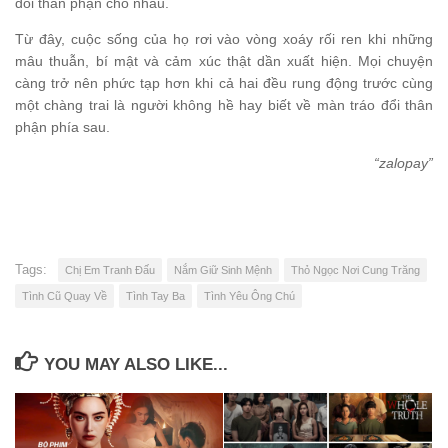
đổi thân phận cho nhau.
Từ đây, cuộc sống của họ rơi vào vòng xoáy rối ren khi những
mâu thuẫn, bí mật và cảm xúc thật dần xuất hiện. Mọi chuyện
càng trở nên phức tạp hơn khi cả hai đều rung động trước cùng
một chàng trai là người không hề hay biết về màn tráo đổi thân
phận phía sau.
“zalopay”
Tags:
Chị Em Tranh Đấu
Nắm Giữ Sinh Mệnh
Thỏ Ngọc Nơi Cung Trăng
Tình Cũ Quay Về
Tình Tay Ba
Tình Yêu Ông Chú
YOU MAY ALSO LIKE...