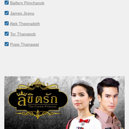
Baifern Pimchanok
James Jirayu
Alek Theeradeth
Tor Thanapob
Pope Thanawat