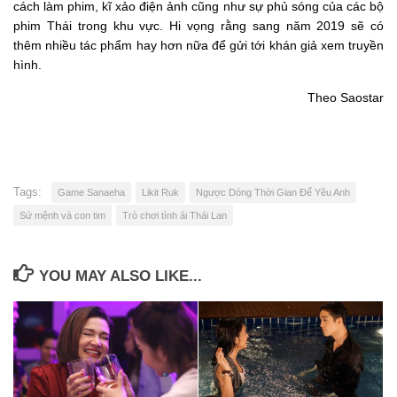
cách làm phim, kĩ xảo điện ảnh cũng như sự phủ sóng của các bộ
phim Thái trong khu vực. Hi vọng rằng sang năm 2019 sẽ có
thêm nhiều tác phẩm hay hơn nữa để gửi tới khán giả xem truyền
hình.
Theo Saostar
Tags:
Game Sanaeha
Likit Ruk
Ngược Dòng Thời Gian Để Yêu Anh
Sứ mệnh và con tim
Trò chơi tình ái Thái Lan
YOU MAY ALSO LIKE...