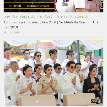
PHIM HÀNH ĐỘNG THÁI
/
PHIM TÂM LÝ THÁI
/
PHIM TÌNH CẢM THÁI
Tổng hợp ca khúc nhạc phim (OST) Sứ Mệnh Và Con Tim Thái
Lan 2018
16 JUN, 2018