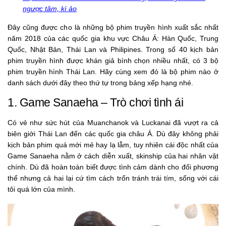
ngược tâm, kì ảo
Đây cũng được cho là những bộ phim truyền hình xuất sắc nhất
năm 2018 của các quốc gia khu vực Châu Á: Hàn Quốc, Trung
Quốc, Nhật Bản, Thái Lan và Philipines. Trong số 40 kịch bản
phim truyền hình được khán giả bình chọn nhiều nhất, có 3 bộ
phim truyền hình Thái Lan. Hãy cùng xem đó là bộ phim nào ở
danh sách dưới đây theo thứ tự trong bảng xếp hạng nhé.
1. Game Sanaeha – Trò chơi tình ái
Có vẻ như sức hút của Muanchanok và Luckanai đã vượt ra cả
biên giới Thái Lan đến các quốc gia châu Á. Dù đây không phải
kịch bản phim quá mới mẻ hay lạ lẫm, tuy nhiên cái độc nhất của
Game Sanaeha nằm ở cách diễn xuất, skinship của hai nhân vật
chính. Dù đã hoàn toàn biết được tình cảm dành cho đối phương
thế nhưng cả hai lại cứ tìm cách trốn tránh trái tím, sống với cái
tôi quá lớn của mình.