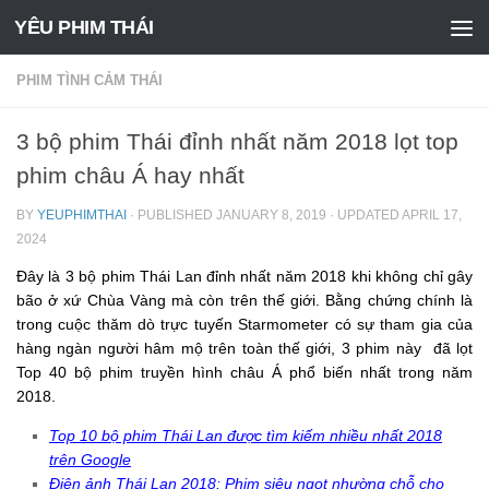
YÊU PHIM THÁI
Skip to content
PHIM TÌNH CẢM THÁI
3 bộ phim Thái đỉnh nhất năm 2018 lọt top
phim châu Á hay nhất
BY
YEUPHIMTHAI
· PUBLISHED
JANUARY 8, 2019
· UPDATED
APRIL 17,
2024
Đây là 3 bộ phim Thái Lan đỉnh nhất năm 2018 khi không chỉ gây
bão ở xứ Chùa Vàng mà còn trên thế giới. Bằng chứng chính là
trong cuộc thăm dò trực tuyến Starmometer có sự tham gia của
hàng ngàn người hâm mộ trên toàn thế giới, 3 phim này đã lọt
Top 40 bộ phim truyền hình châu Á phổ biến nhất trong năm
2018.
Top 10 bộ phim Thái Lan được tìm kiếm nhiều nhất 2018
trên Google
Điện ảnh Thái Lan 2018: Phim siêu ngọt nhường chỗ cho