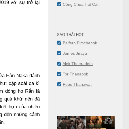
019 với sự trở lại
Công Chúa Hạt Cát
SAO THÁI HOT
Baifern Pimchanok
James Jirayu
Alek Theeradeth
Tor Thanapob
Lửa Hận Naka đánh
hư: cặp soái ca kì
Pope Thanawat
m dòng họ Rắn là
ng quá khứ nên đã
 kết hợp của nhiều
ng đến những cảnh
ấn.