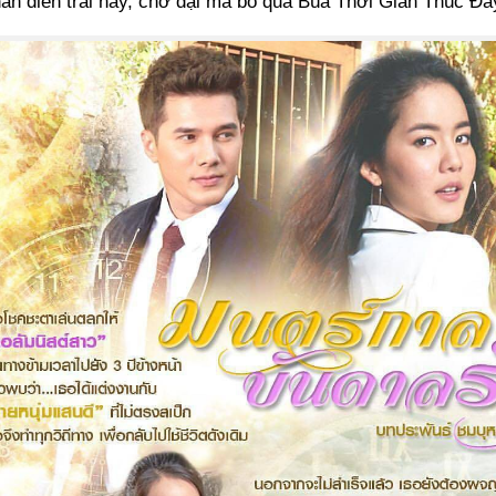
ân điển trai này, chớ dại mà bỏ qua Bùa Thời Gian Thúc Đẩ