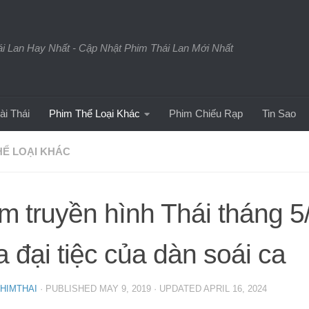
 Lan Hay Nhất - Cập Nhật Phim Thái Lan Mới Nhất
ài Thái
Phim Thể Loại Khác
Phim Chiếu Rạp
Tin Sao
HỂ LOẠI KHÁC
m truyền hình Thái tháng 5
 đại tiệc của dàn soái ca
HIMTHAI
· PUBLISHED
MAY 9, 2019
· UPDATED
APRIL 16, 2024