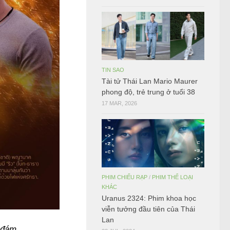
TIN SAO
Tài tử Thái Lan Mario Maurer
phong độ, trẻ trung ở tuổi 38
17 MAR, 2026
PHIM CHIẾU RẠP
/
PHIM THỂ LOẠI
KHÁC
Uranus 2324: Phim khoa học
viễn tưởng đầu tiên của Thái
Lan
 đám