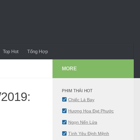
Top Hot
Tổng Hợp
MORE
PHIM THÁI HOT
/2019:
Chiếc Lá Bay
Hương Hoa Đạt Phước
Ngọn Nến Lửa
Tình Yêu Định Mệnh