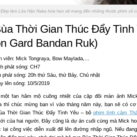
Ekip làm Lửa Hận Naka hứa hẹn sẽ mang đến những thước phim vô 
Bùa Thời Gian Thúc Đẩy Tình
n Gard Bandan Ruk)
n viên: Mick Tongraya, Bow Maylada,…
h phát sóng: CH7
h phát sóng: 20h thứ Sáu, thứ Bảy, Chủ nhật
y lên sóng: 10/5/2019
 một fan hâm mộ cuồng nhiệt của cặp đôi màn ảnh Mic
 thì chúc mừng bạn vì vào tháng năm này, bạn sẽ có cơ h
Bùa Thời Gian Thúc Đẩy Tình Yêu – bộ
phim tình cảm Thá
i của hai người. Đây cũng là dự án cuối cùng mà Mick ho
 lại công việc diễn xuất để lên đường nhập ngũ. Nếu đan