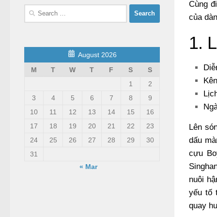
Cùng đi
Search
của dàn
for:
1. 
August 2026
Diễ
M
T
W
T
F
S
S
Kên
1
2
Lịc
3
4
5
6
7
8
9
Ngà
10
11
12
13
14
15
16
17
18
19
20
21
22
23
Lên só
dấu màn
24
25
26
27
28
29
30
cựu Bo
31
Singha
« Mar
nuôi hậ
yếu tố 
quay hu