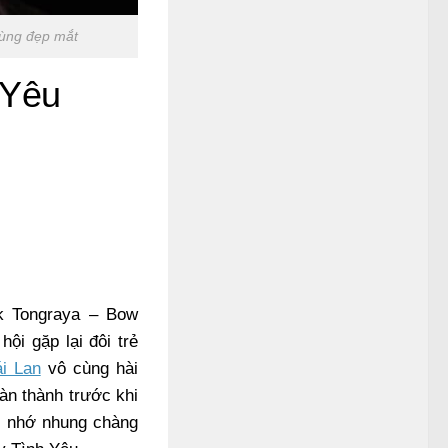
cùng đẹp mắt
 Yêu
k Tongraya – Bow
ội gặp lại đôi trẻ
i Lan
vô cùng hài
àn thành trước khi
g nhớ nhung chàng