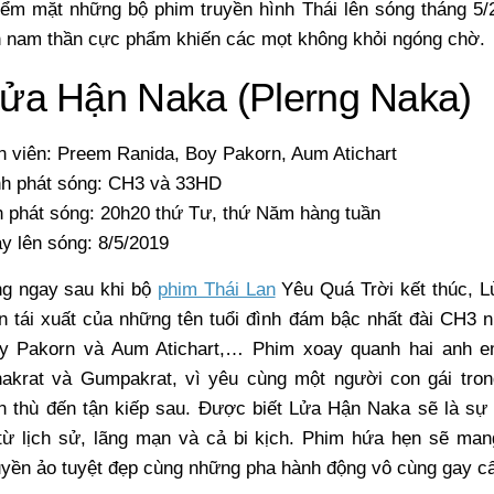
ểm mặt những bộ phim truyền hình Thái lên sóng tháng 5/2
 nam thần cực phẩm khiến các mọt không khỏi ngóng chờ.
Lửa Hận Naka (Plerng Naka)
n viên: Preem Ranida, Boy Pakorn, Aum Atichart
h phát sóng: CH3 và 33HD
h phát sóng: 20h20 thứ Tư, thứ Năm hàng tuần
y lên sóng: 8/5/2019
ng ngay sau khi bộ
phim Thái Lan
Yêu Quá Trời kết thúc, 
 tái xuất của những tên tuổi đình đám bậc nhất đài CH3 n
y Pakorn và Aum Atichart,… Phim xoay quanh hai anh e
nakrat và Gumpakrat, vì yêu cùng một người con gái tro
n thù đến tận kiếp sau. Được biết Lửa Hận Naka sẽ là sự
từ lịch sử, lãng mạn và cả bi kịch. Phim hứa hẹn sẽ ma
yền ảo tuyệt đẹp cùng những pha hành động vô cùng gay c