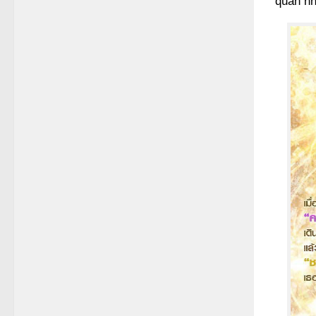
quân nh