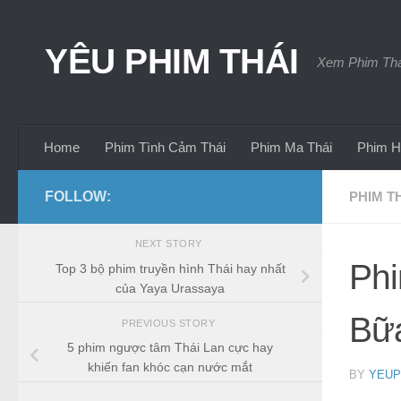
Skip to content
YÊU PHIM THÁI
Xem Phim Thái
Home
Phim Tình Cảm Thái
Phim Ma Thái
Phim H
FOLLOW:
PHIM T
NEXT STORY
Phi
Top 3 bộ phim truyền hình Thái hay nhất
của Yaya Urassaya
Bữa
PREVIOUS STORY
5 phim ngược tâm Thái Lan cực hay
khiến fan khóc cạn nước mắt
BY
YEUP