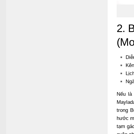
2. 
(Mo
Diễ
Kên
Lịc
Ngà
Nếu là
Maylada
trong 
hước mớ
tạm gác