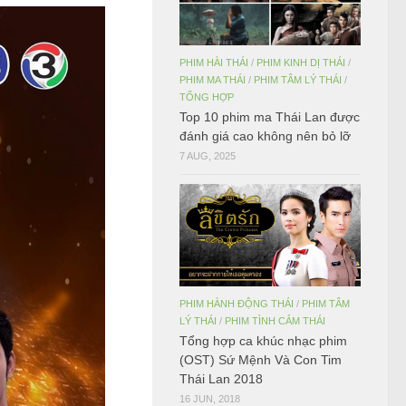
PHIM HÀI THÁI
/
PHIM KINH DỊ THÁI
/
PHIM MA THÁI
/
PHIM TÂM LÝ THÁI
/
TỔNG HỢP
Top 10 phim ma Thái Lan được
đánh giá cao không nên bỏ lỡ
7 AUG, 2025
PHIM HÀNH ĐỘNG THÁI
/
PHIM TÂM
LÝ THÁI
/
PHIM TÌNH CẢM THÁI
Tổng hợp ca khúc nhạc phim
(OST) Sứ Mệnh Và Con Tim
Thái Lan 2018
16 JUN, 2018