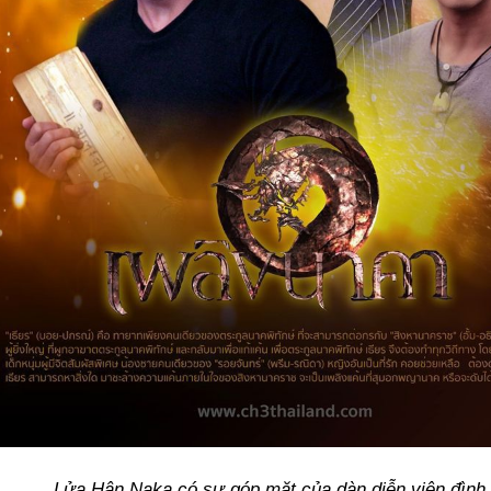
Lửa Hận Naka có sự góp mặt của dàn diễn viên đình