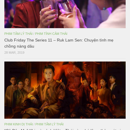
PHIM TÂM LÝ THÁI
/
PHIM TÌNH CẢM THÁI
Club Friday The Series 11 – Ruk Lam Sen: Chuyện tình mẹ
chồng nàng dâu
28 MAR, 2019
PHIM KINH DỊ THÁI
/
PHIM TÂM LÝ THÁI