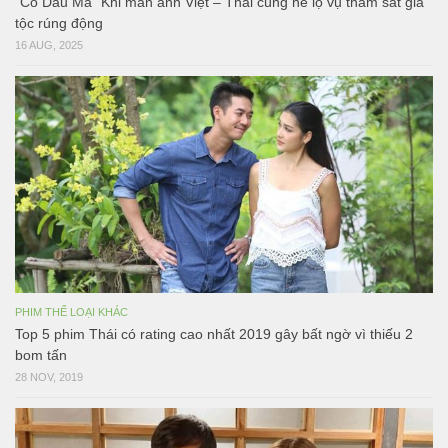
“Cô Dâu Ma” Khi màn ảnh Việt – Thái cùng hé lộ vụ thảm sát gia
tộc rúng động
16 AUG, 2025
PHIM THỂ LOẠI KHÁC
Top 5 phim Thái có rating cao nhất 2019 gây bất ngờ vì thiếu 2
bom tấn
28 NOV, 2019