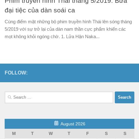
Phim truyền hình Thái tháng 5/2019: Bữa
đại tiệc của dàn soái ca
Cùng điểm mặt những bộ phim truyền hình Thái lên sóng tháng
5/2019 với sự trở lại của dàn nam thần cực phẩm khiến các
mọt không khỏi ngóng chờ. 1. Lửa Hận Naka...
FOLLOW:
Search
for:
August 2026
M
T
W
T
F
S
S