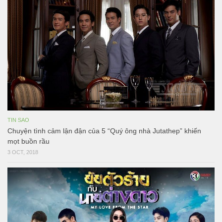
TIN SAO
Chuyện tình cảm lận đận của 5 “Quý ông nhà Jutathep” khiến
mọt buồn rầu
3 OCT, 2018