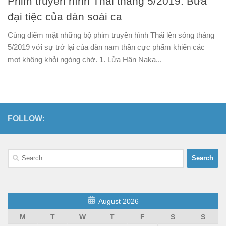
Phim truyền hình Thái tháng 5/2019: Bữa
đại tiệc của dàn soái ca
Cùng điểm mặt những bộ phim truyền hình Thái lên sóng tháng
5/2019 với sự trở lại của dàn nam thần cực phẩm khiến các
mọt không khỏi ngóng chờ. 1. Lửa Hận Naka...
FOLLOW:
Search
for:
August 2026
M
T
W
T
F
S
S