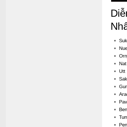
Diễ
Nhâ
Suk
Nue
Orn
Nat
Utt
Sak
Gun
Ara
Pav
Ben
Tum
Pen