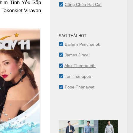
phim Tình Yêu Sắp
Công Chúa Hạt Cát
 Takonkiet Viravan
SAO THÁI HOT
Baifern Pimchanok
James Jirayu
Alek Theeradeth
Tor Thanapob
Pope Thanawat