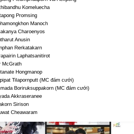
thibandhu Komeluecha
tapong Promsing
phamongkhon Manoch
akanya Charoenyos
tharut Anusin
nphan Rerkatakarn
apairin Laphatsanitirot
ly McGrath
tanate Hongmanop
pipat Tilapornputt (MC đám cưới)
mada Boriruksuppakorn (MC đám cưới)
yada Akkraseranee
akorn Sirison
uwat Cheawaram