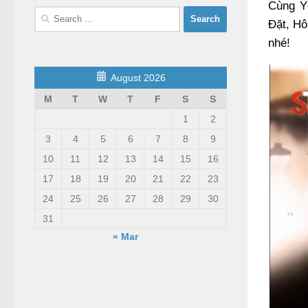
Cùng Yê
Search
Đặt, Hô
for:
nhé!
August 2026
M
T
W
T
F
S
S
1
2
3
4
5
6
7
8
9
10
11
12
13
14
15
16
17
18
19
20
21
22
23
24
25
26
27
28
29
30
31
« Mar