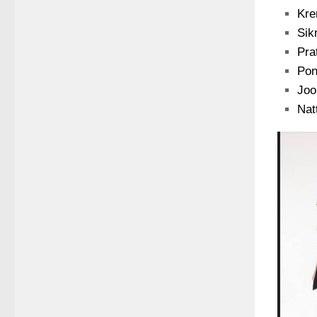
Kre
Sik
Pra
Pon
Joo
Nat