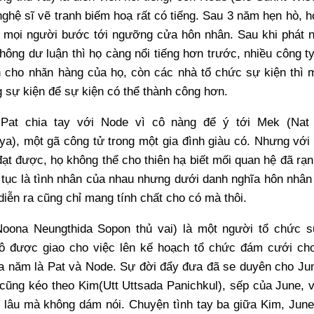
nghệ sĩ vẽ tranh biếm hoạ rất có tiếng. Sau 3 năm hẹn hò, h
 mọi người bước tới ngưỡng cửa hôn nhân. Sau khi phát n
thông dư luận thì họ càng nổi tiếng hơn trước, nhiều công 
n cho nhãn hàng của họ, còn các nhà tổ chức sự kiện thì
g sự kiện để sự kiện có thể thành công hơn.
 Pat chia tay với Node vì cô nàng để ý tới Mek (Nat
ya), một gã công tử trong một gia đình giàu có. Nhưng với 
ạt được, họ không thể cho thiên hạ biết mối quan hệ đã rạn 
p tục là tình nhân của nhau nhưng dưới danh nghĩa hôn nhân
diễn ra cũng chỉ mang tính chất cho có mà thôi.
Noona Neungthida Sopon thủ vai) là một người tổ chức s
ô được giao cho việc lên kế hoạch tổ chức đám cưới cho 
a năm là Pat và Node. Sự đời đẩy đưa đã se duyên cho Ju
 cũng kéo theo Kim(Utt Uttsada Panichkul), sếp của June, 
 lâu mà không dám nói. Chuyện tình tay ba giữa Kim, June