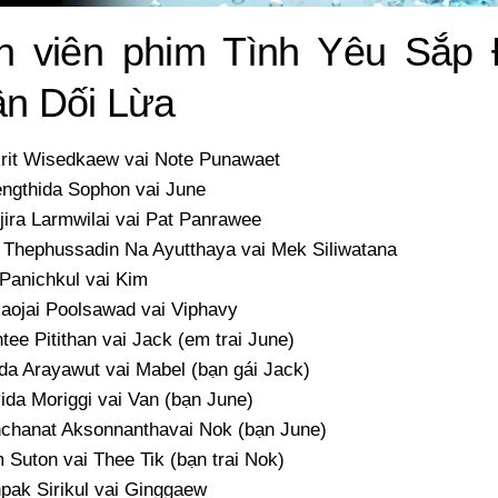
n viên phim Tình Yêu Sắp 
n Dối Lừa
rit Wisedkaew vai Note Punawaet
ngthida Sophon vai June
jira Larmwilai vai Pat Panrawee
 Thephussadin Na Ayutthaya vai Mek Siliwatana
 Panichkul vai Kim
aojai Poolsawad vai Viphavy
tee Pitithan vai Jack (em trai June)
da Arayawut vai Mabel (bạn gái Jack)
ida Moriggi vai Van (bạn June)
chanat Aksonnanthavai Nok (bạn June)
 Suton vai Thee Tik (bạn trai Nok)
pak Sirikul vai Ginggaew