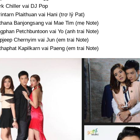
rk Chiller vai DJ Pop
rintarn Plaithuan vai Hani (trợ lý Pat)
thana Banjongsang vai Mae Tim (mẹ Note)
gphan Petchbuntoon vai Yo (anh trai Note)
pjeep Chernyim vai Jun (em trai Note)
thaphat Kapilkarn vai Paeng (em trai Note)