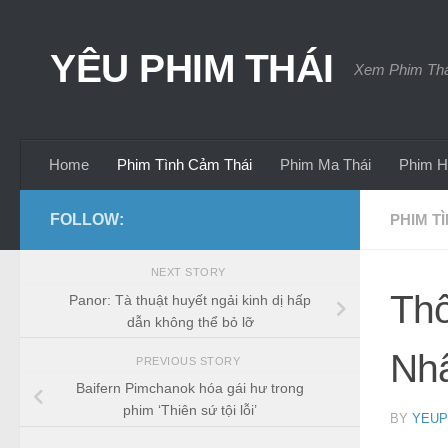
Skip to content
YÊU PHIM THÁI
Xem Phim Thái
Home
Phim Tình Cảm Thái
Phim Ma Thái
Phim H
FOLLOW:
PHIM T
NEXT STORY
Thô
Panor: Tà thuật huyết ngải kinh dị hấp
dẫn không thể bỏ lỡ
Nh
PREVIOUS STORY
Baifern Pimchanok hóa gái hư trong
phim ‘Thiên sứ tội lỗi’
BY
YEUP