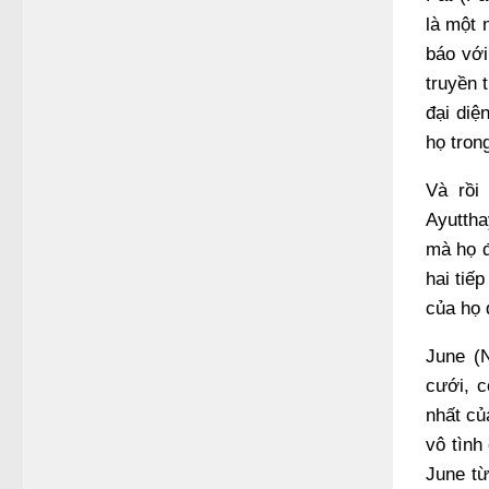
là một 
báo với
truyền 
đại diệ
họ tron
Và rồi
Ayuttha
mà họ đ
hai tiế
của họ 
June (
cưới, c
nhất củ
vô tình
June từ