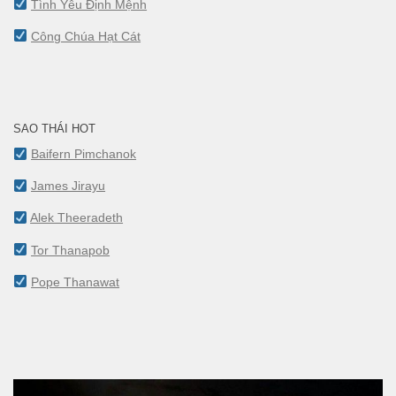
Tình Yêu Định Mệnh
Công Chúa Hạt Cát
SAO THÁI HOT
Baifern Pimchanok
James Jirayu
Alek Theeradeth
Tor Thanapob
Pope Thanawat