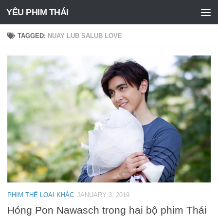
YÊU PHIM THÁI
Skip to content
TAGGED:
NUAY LUB SALUB LOVE
PHIM THỂ LOẠI KHÁC
JANUARY 3, 2019
Hóng Pon Nawasch trong hai bộ phim Thái