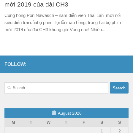
mới 2019 của đài CH3
Cùng hóng Pon Nawasch – nam diễn viên Thái Lan mới nổi
siêu điển trai củabộ phim Tội lỗi màu hồng; trong hai bộ phim
mới 2019 của đài CH3 khung giờ Vàng nhé! Nhiều...
FOLLOW:
Search
for:
August 2026
M
T
W
T
F
S
S
1
2