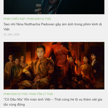
PHIM CHIẾU RẠP
/
PHIM KINH DỊ THÁI
Sao nhí Nina Nutthacha Padovan gây ám ảnh trong phim kinh dị
Việt
31 JAN, 2026
PHIM KINH DỊ THÁI
/
PHIM TÂM LÝ THÁI
“Cô Dâu Ma” Khi màn ảnh Việt – Thái cùng hé lộ vụ thảm sát gia
tộc rúng động