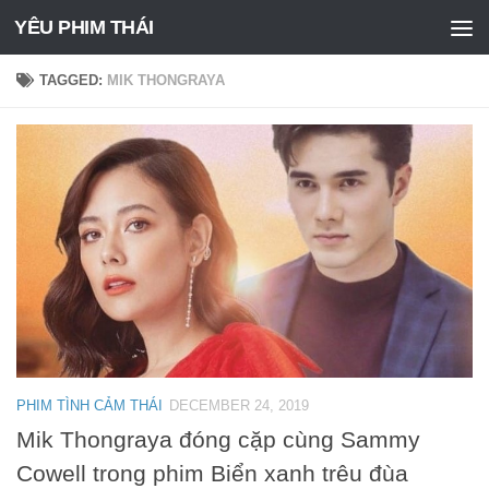
YÊU PHIM THÁI
Skip to content
TAGGED:
MIK THONGRAYA
PHIM TÌNH CẢM THÁI
DECEMBER 24, 2019
Mik Thongraya đóng cặp cùng Sammy
Cowell trong phim Biển xanh trêu đùa