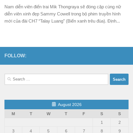
Nam diễn viên điển trai Mik Thongraya sẽ đóng cặp cùng nữ
diễn viên xinh đẹp Sammy Cowell trong bộ phim truyền hình
mới của đài CH7 “Talay Luang” (Biển xanh trêu đùa). Định...
FOLLOW:
Search
for:
August 2026
M
T
W
T
F
S
S
1
2
3
4
5
6
7
8
9