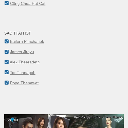
Công Chúa Hạt Cát
SAO THÁI HOT
Baifern Pimchanok
James Jirayu
Alek Theeradeth
Tor Thanapob
Pope Thanawat