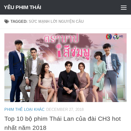
YÊU PHIM THÁI
Skip to content
TAGGED:
SỨC MẠNH LỜI NGUYỆN CẦU
PHIM THỂ LOẠI KHÁC
DECEMBER 27, 2018
Top 10 bộ phim Thái Lan của đài CH3 hot
nhất năm 2018