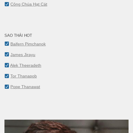
Công Chúa Hạt Cát
SAO THÁI HOT
Baifern Pimchanok
James Jirayu
Alek Theeradeth
Tor Thanapob
Pope Thanawat