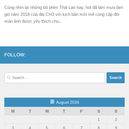
Cùng nhìn lại những bộ phim Thái Lan hay, hot đã làm mưa làm
gió năm 2018 của đài CH3 với kịch bản mới mẻ cùng cặp đôi
màn ảnh được yêu thích cho...
FOLLOW:
Search
for:
August 2026
M
T
W
T
F
S
S
1
2
3
4
5
6
7
8
9