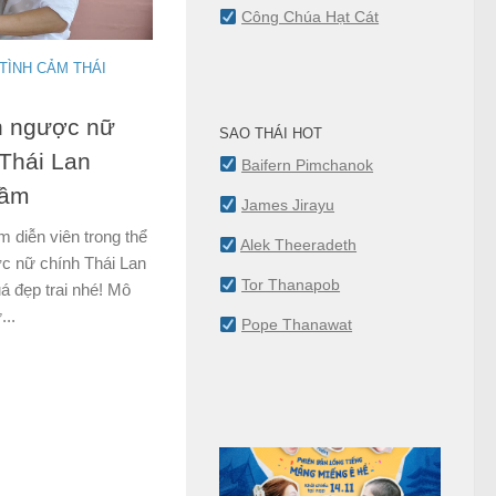
Công Chúa Hạt Cát
TÌNH CẢM THÁI
h ngược nữ
SAO THÁI HOT
 Thái Lan
Baifern Pimchanok
 ầm
James Jirayu
diễn viên trong thể
Alek Theeradeth
c nữ chính Thái Lan
Tor Thanapob
á đẹp trai nhé! Mô
..
Pope Thanawat