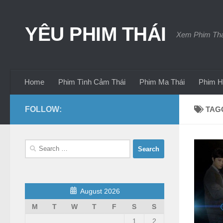
Skip to content
YÊU PHIM THÁI
Xem Phim Thái
Home
Phim Tình Cảm Thái
Phim Ma Thái
Phim H
FOLLOW:
TAG
Search
for:
August 2026
M
T
W
T
F
S
S
1
2