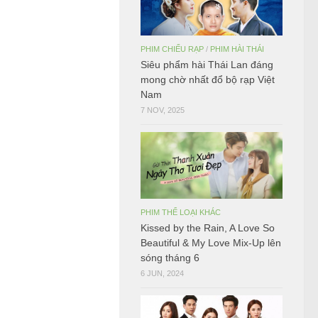
PHIM CHIẾU RẠP
/
PHIM HÀI THÁI
Siêu phẩm hài Thái Lan đáng
mong chờ nhất đổ bộ rạp Việt
Nam
7 NOV, 2025
PHIM THỂ LOẠI KHÁC
Kissed by the Rain, A Love So
Beautiful & My Love Mix-Up lên
sóng tháng 6
6 JUN, 2024