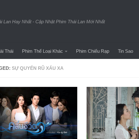
 Lan Hay Nhất - Cập Nhật Phim Thái Lan Mới Nhất
ài Thái
Phim Thể Loại Khác
Phim Chiếu Rạp
Tin Sao
GED:
SỰ QUYẾN RŨ XẤU XA