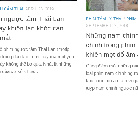
NH CẢM THÁI
APRIL 23, 2019
m ngược tâm Thái Lan
PHIM TÂM LÝ THÁI
/
PHIM 
SEPTEMBER 24, 2018
ay khiến fan khóc cạn
Những nam chín
 mắt
chính trong phim
ộ phim ngược tâm Thái Lan (motip
khiến mọt đổ ầm
 trong đau khổ) cực hay mà mọt yêu
 này không thể bỏ qua. Nhất là những
Cùng điểm mặt những nam 
 của xứ sở chùa...
loại phim nam chính ngượ
khiến mọt đổ ầm ầm vì qu
tuýp nam chính ngược nữ.