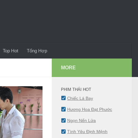
Top Hot
Tổng Hợp
MORE
PHIM THÁI HOT
Chiếc Lá Bay
Hương Hoa Đạt Phước
Ngọn Nến Lửa
Tình Yêu Định Mệnh