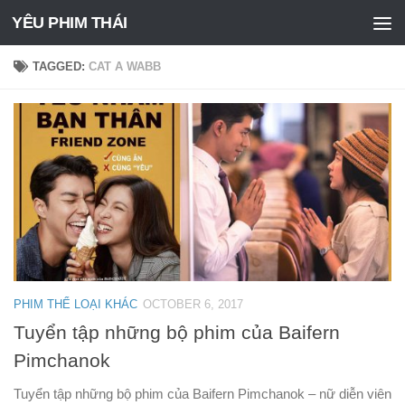
YÊU PHIM THÁI
Skip to content
TAGGED:
CAT A WABB
PHIM THỂ LOẠI KHÁC
OCTOBER 6, 2017
Tuyển tập những bộ phim của Baifern
Pimchanok
Tuyển tập những bộ phim của Baifern Pimchanok – nữ diễn viên