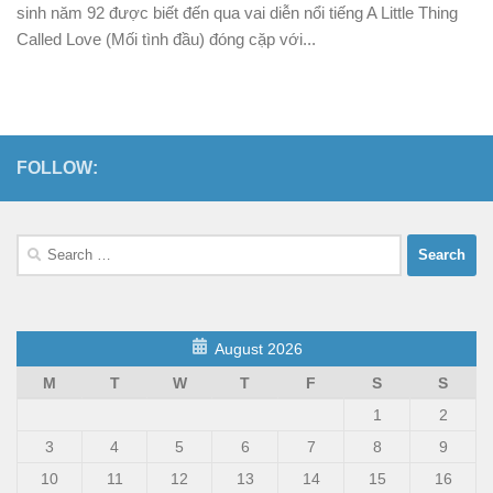
sinh năm 92 được biết đến qua vai diễn nổi tiếng A Little Thing
Called Love (Mối tình đầu) đóng cặp với...
FOLLOW:
Search
for:
August 2026
M
T
W
T
F
S
S
1
2
3
4
5
6
7
8
9
10
11
12
13
14
15
16