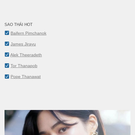
SAO THÁI HOT
Baifern Pimchanok
James Jirayu
Alek Theeradeth
Tor Thanapob
Pope Thanawat