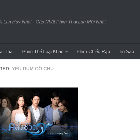
 Lan Hay Nhất - Cập Nhật Phim Thái Lan Mới Nhất
ài Thái
Phim Thể Loại Khác
Phim Chiếu Rạp
Tin Sao
GED:
YÊU DÙM CÔ CHỦ