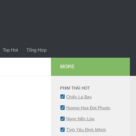
Top Hot
Tổng Hợp
MORE
PHIM THÁI HOT
Chiếc Lá Bay
Hương Hoa Đạt Phước
Ngọn Nến Lửa
Tình Yêu Định Mệnh