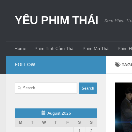
Skip to content
YÊU PHIM THÁI
Xem Phim Thái
Home
Phim Tình Cảm Thái
Phim Ma Thái
Phim H
FOLLOW:
TAG
Search
for:
August 2026
M
T
W
T
F
S
S
1
2