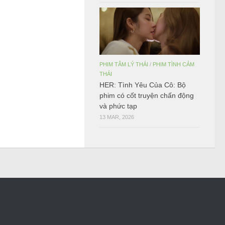
PHIM TÂM LÝ THÁI
/
PHIM TÌNH CẢM
THÁI
HER: Tình Yêu Của Cô: Bộ
phim có cốt truyện chấn động
và phức tạp
13 MAR, 2026