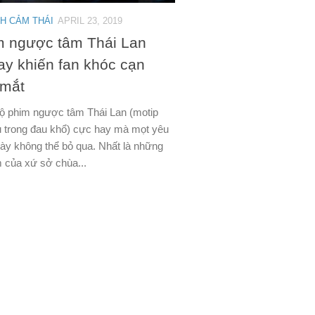
NH CẢM THÁI
APRIL 23, 2019
m ngược tâm Thái Lan
ay khiến fan khóc cạn
 mắt
ộ phim ngược tâm Thái Lan (motip
 trong đau khổ) cực hay mà mọt yêu
 này không thể bỏ qua. Nhất là những
 của xứ sở chùa...