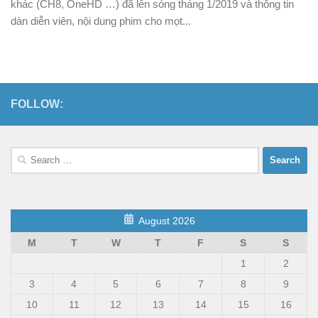
khác (CH8, OneHD …) đã lên sóng tháng 1/2019 và thông tin
dàn diễn viên, nội dung phim cho mọt...
FOLLOW:
Search
for:
August 2026
M
T
W
T
F
S
S
1
2
3
4
5
6
7
8
9
10
11
12
13
14
15
16