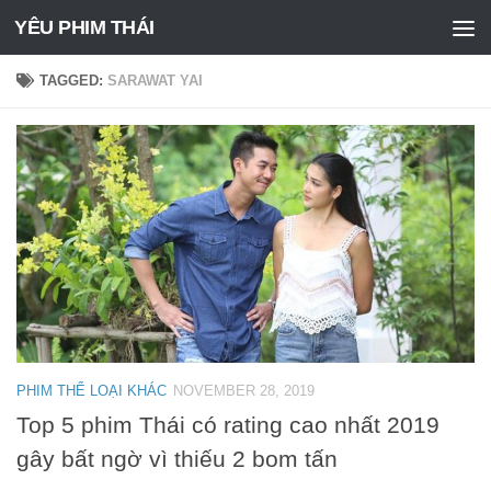
YÊU PHIM THÁI
Skip to content
TAGGED:
SARAWAT YAI
PHIM THỂ LOẠI KHÁC
NOVEMBER 28, 2019
Top 5 phim Thái có rating cao nhất 2019
gây bất ngờ vì thiếu 2 bom tấn