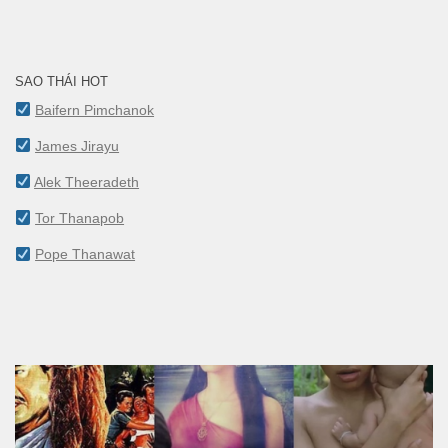
SAO THÁI HOT
Baifern Pimchanok
James Jirayu
Alek Theeradeth
Tor Thanapob
Pope Thanawat