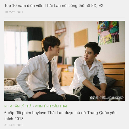
Top 10 nam diễn viên Thái Lan nổi tiếng thế hệ 8X, 9X
19 MAY, 2017
PHIM TÂM LÝ THÁI
/
PHIM TÌNH CẢM THÁI
6 cặp đôi phim boylove Thái Lan được hủ nữ Trung Quốc yêu
thích 2018
31 JAN, 2019