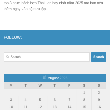
top 3 phim bách hợp Thái Lan hay nhất năm 2025 mà bạn nên
thêm ngay vào bộ sưu tập...
FOLLOW:
Search
for:
August 2026
M
T
W
T
F
S
S
1
2
3
4
5
6
7
8
9
10
11
12
13
14
15
16