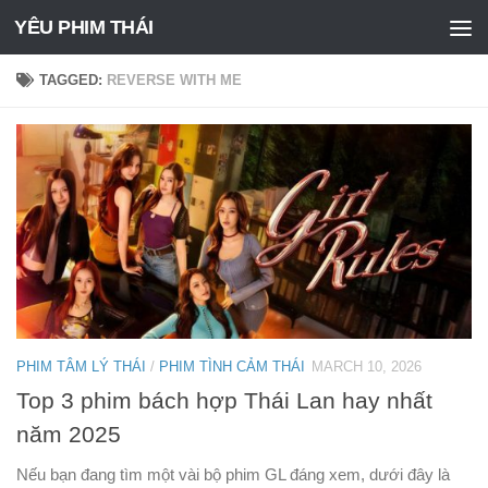
YÊU PHIM THÁI
Skip to content
TAGGED:
REVERSE WITH ME
PHIM TÂM LÝ THÁI
/
PHIM TÌNH CẢM THÁI
MARCH 10, 2026
Top 3 phim bách hợp Thái Lan hay nhất
năm 2025
Nếu bạn đang tìm một vài bộ phim GL đáng xem, dưới đây là