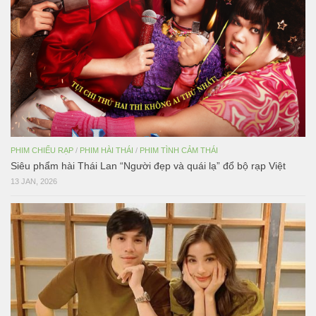
PHIM CHIẾU RẠP
/
PHIM HÀI THÁI
/
PHIM TÌNH CẢM THÁI
Siêu phẩm hài Thái Lan “Người đẹp và quái lạ” đổ bộ rạp Việt
13 JAN, 2026