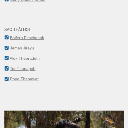
SAO THÁI HOT
Baifern Pimchanok
James Jirayu
Alek Theeradeth
Tor Thanapob
Pope Thanawat