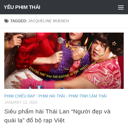
YÊU PHIM THÁI
Skip to content
TAGGED:
JACQUELINE MUENCH
PHIM CHIẾU RẠP
/
PHIM HÀI THÁI
/
PHIM TÌNH CẢM THÁI
JANUARY 13, 2026
Siêu phẩm hài Thái Lan “Người đẹp và
quái lạ” đổ bộ rạp Việt