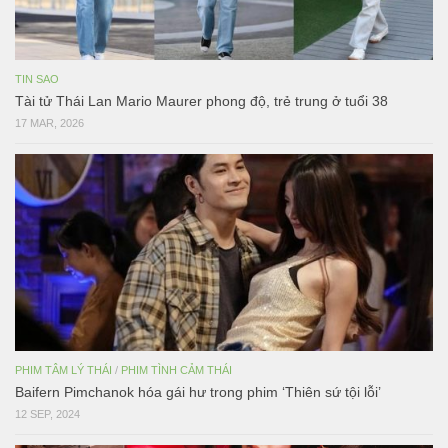
TIN SAO
Tài tử Thái Lan Mario Maurer phong độ, trẻ trung ở tuổi 38
17 MAR, 2026
PHIM TÂM LÝ THÁI
/
PHIM TÌNH CẢM THÁI
Baifern Pimchanok hóa gái hư trong phim ‘Thiên sứ tội lỗi’
12 SEP, 2024