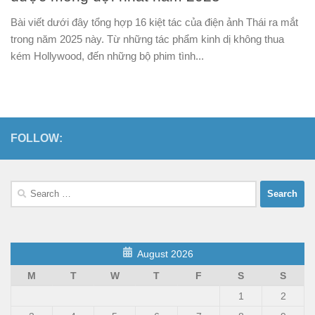
Bài viết dưới đây tổng hợp 16 kiệt tác của điện ảnh Thái ra mắt
trong năm 2025 này. Từ những tác phẩm kinh dị không thua
kém Hollywood, đến những bộ phim tình...
FOLLOW:
Search
for:
August 2026
M
T
W
T
F
S
S
1
2