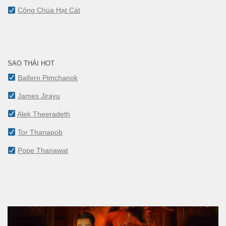
Công Chúa Hạt Cát
SAO THÁI HOT
Baifern Pimchanok
James Jirayu
Alek Theeradeth
Tor Thanapob
Pope Thanawat