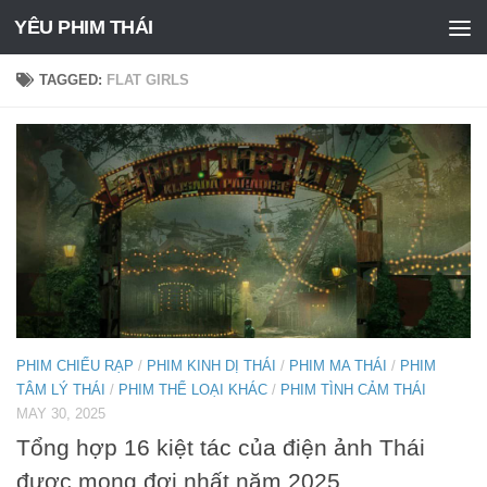
YÊU PHIM THÁI
Skip to content
TAGGED:
FLAT GIRLS
PHIM CHIẾU RẠP
/
PHIM KINH DỊ THÁI
/
PHIM MA THÁI
/
PHIM
TÂM LÝ THÁI
/
PHIM THỂ LOẠI KHÁC
/
PHIM TÌNH CẢM THÁI
MAY 30, 2025
Tổng hợp 16 kiệt tác của điện ảnh Thái
được mong đợi nhất năm 2025