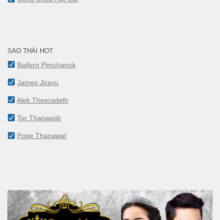
SAO THÁI HOT
Baifern Pimchanok
James Jirayu
Alek Theeradeth
Tor Thanapob
Pope Thanawat