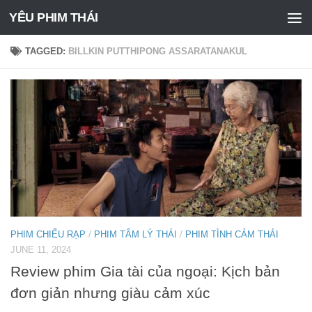
YÊU PHIM THÁI
Skip to content
TAGGED:
BILLKIN PUTTHIPONG ASSARATANAKUL
PHIM CHIẾU RẠP
/
PHIM TÂM LÝ THÁI
/
PHIM TÌNH CẢM THÁI
JUNE 11, 2024
Review phim Gia tài của ngoại: Kịch bản
đơn giản nhưng giàu cảm xúc