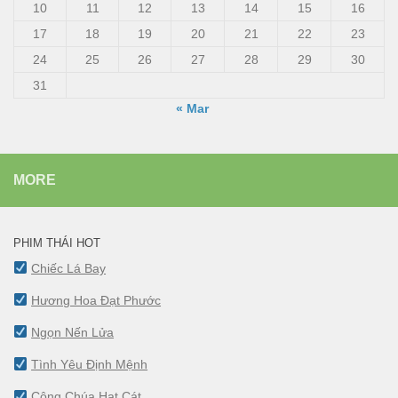
10
11
12
13
14
15
16
17
18
19
20
21
22
23
24
25
26
27
28
29
30
31
« Mar
MORE
PHIM THÁI HOT
Chiếc Lá Bay
Hương Hoa Đạt Phước
Ngọn Nến Lửa
Tình Yêu Định Mệnh
Công Chúa Hạt Cát