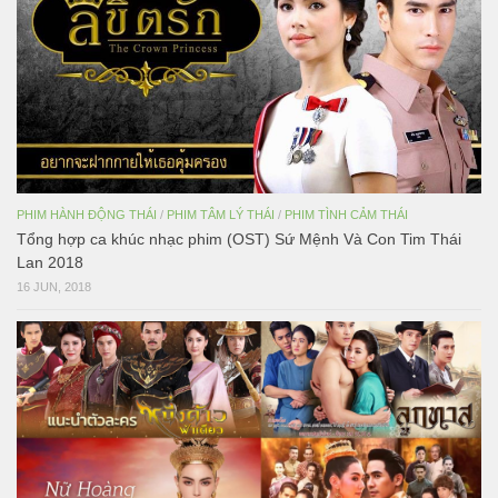
PHIM HÀNH ĐỘNG THÁI
/
PHIM TÂM LÝ THÁI
/
PHIM TÌNH CẢM THÁI
Tổng hợp ca khúc nhạc phim (OST) Sứ Mệnh Và Con Tim Thái
Lan 2018
16 JUN, 2018