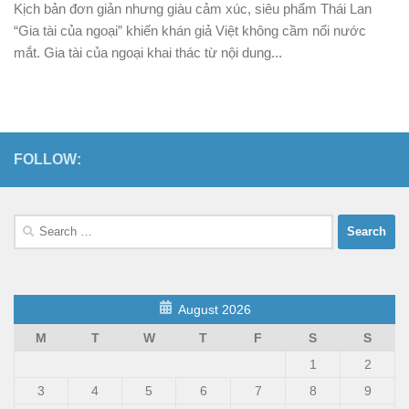
Kịch bản đơn giản nhưng giàu cảm xúc, siêu phẩm Thái Lan
“Gia tài của ngoại” khiến khán giả Việt không cầm nổi nước
mắt. Gia tài của ngoại khai thác từ nội dung...
FOLLOW:
Search
for:
August 2026
M
T
W
T
F
S
S
1
2
3
4
5
6
7
8
9