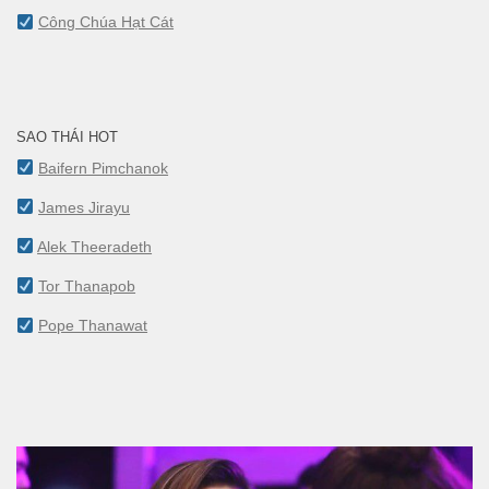
Công Chúa Hạt Cát
SAO THÁI HOT
Baifern Pimchanok
James Jirayu
Alek Theeradeth
Tor Thanapob
Pope Thanawat