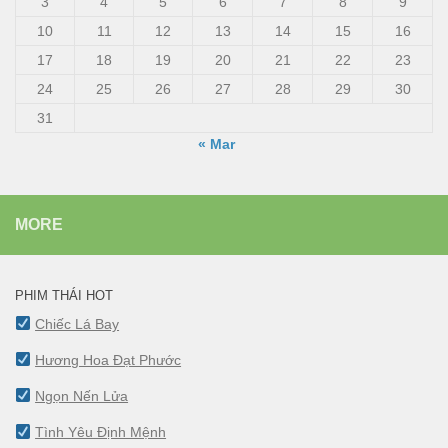
3
4
5
6
7
8
9
10
11
12
13
14
15
16
17
18
19
20
21
22
23
24
25
26
27
28
29
30
31
« Mar
MORE
PHIM THÁI HOT
Chiếc Lá Bay
Hương Hoa Đạt Phước
Ngọn Nến Lửa
Tình Yêu Định Mệnh