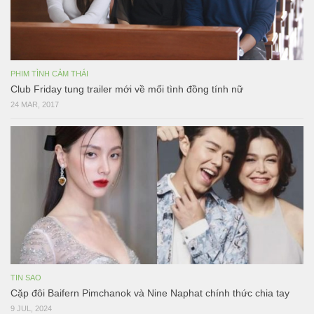
PHIM TÌNH CẢM THÁI
Club Friday tung trailer mới về mối tình đồng tính nữ
24 MAR, 2017
TIN SAO
Cặp đôi Baifern Pimchanok và Nine Naphat chính thức chia tay
9 JUL, 2024