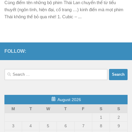
Cùng điểm tên những bộ phim Thái Lan chuyển thể từ tiểu
thuyết (ngôn tình, hiện đại, cổ trang …) kinh điển mà mọt phim
Thái không thể bỏ qua nhé! 1. Cubic – ...
FOLLOW:
Search
for:
August 2026
M
T
W
T
F
S
S
1
2
3
4
5
6
7
8
9