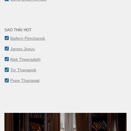
SAO THÁI HOT
Baifern Pimchanok
James Jirayu
Alek Theeradeth
Tor Thanapob
Pope Thanawat