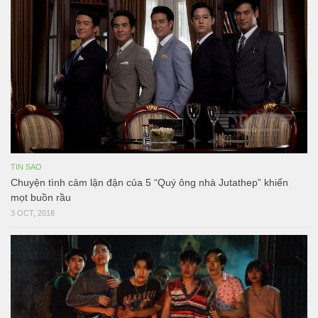
TIN SAO
Chuyện tình cảm lận đận của 5 “Quý ông nhà Jutathep” khiến
mọt buồn rầu
3 OCT, 2018