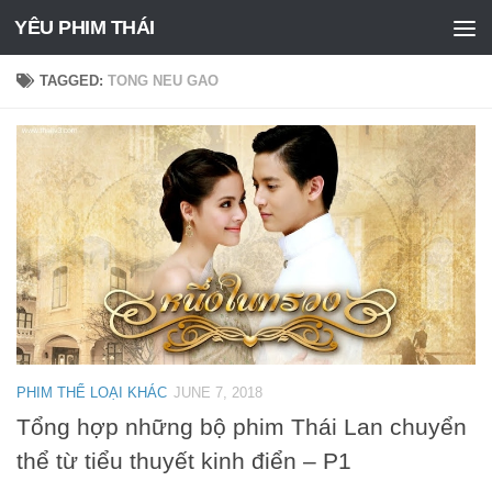
YÊU PHIM THÁI
Skip to content
TAGGED:
TONG NEU GAO
PHIM THỂ LOẠI KHÁC
JUNE 7, 2018
Tổng hợp những bộ phim Thái Lan chuyển
thể từ tiểu thuyết kinh điển – P1