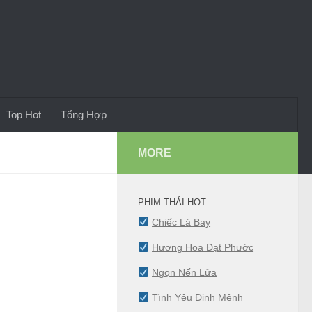
Top Hot
Tổng Hợp
MORE
PHIM THÁI HOT
Chiếc Lá Bay
Hương Hoa Đạt Phước
Ngọn Nến Lửa
Tình Yêu Định Mệnh