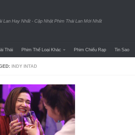
 Lan Hay Nhất - Cập Nhật Phim Thái Lan Mới Nhất
ài Thái
Phim Thể Loại Khác
Phim Chiếu Rạp
Tin Sao
GED:
INDY INTAD