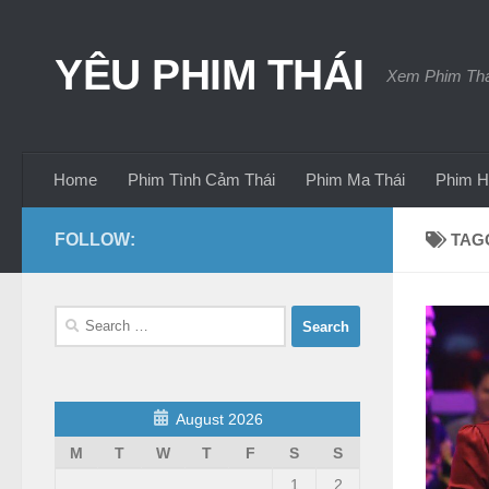
Skip to content
YÊU PHIM THÁI
Xem Phim Thái
Home
Phim Tình Cảm Thái
Phim Ma Thái
Phim H
FOLLOW:
TAG
Search
for:
August 2026
M
T
W
T
F
S
S
1
2