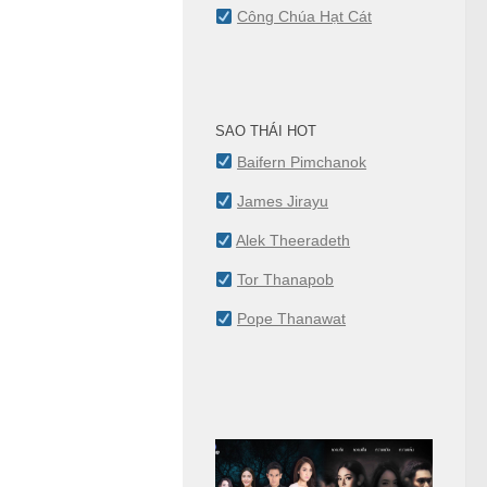
Công Chúa Hạt Cát
SAO THÁI HOT
Baifern Pimchanok
James Jirayu
Alek Theeradeth
Tor Thanapob
Pope Thanawat