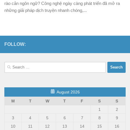
rào cản ngôn ngữ? Công nghệ ngày càng phát triển đã mở ra
những giải pháp dịch truyện nhanh chóng,...
FOLLOW:
Search
for:
August 2026
M
T
W
T
F
S
S
1
2
3
4
5
6
7
8
9
10
11
12
13
14
15
16