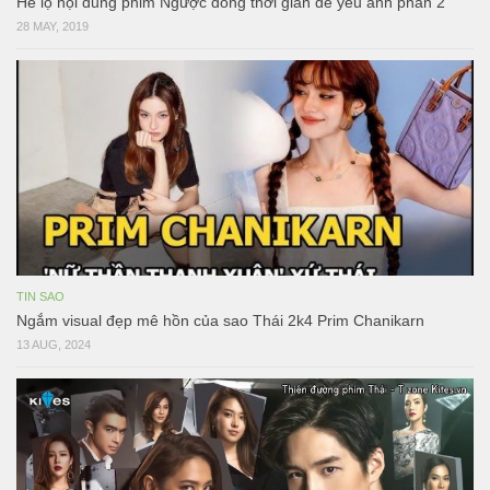
Hé lộ nội dung phim Ngược dòng thời gian để yêu anh phần 2
28 MAY, 2019
TIN SAO
Ngắm visual đẹp mê hồn của sao Thái 2k4 Prim Chanikarn
13 AUG, 2024