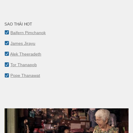
SAO THÁI HOT
Baifern Pimchanok
James Jirayu
Alek Theeradeth
Tor Thanapob
Pope Thanawat