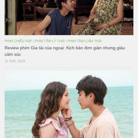
PHIM CHIẾU RẠP
/
PHIM TÂM LÝ THÁI
/
PHIM TÌNH CẢM THÁI
Review phim Gia tài của ngoại: Kịch bản đơn giản nhưng giàu
cảm xúc
11 JUN, 2024