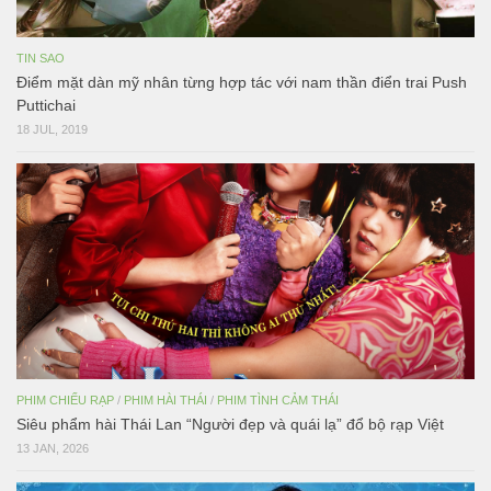
TIN SAO
Điểm mặt dàn mỹ nhân từng hợp tác với nam thần điển trai Push
Puttichai
18 JUL, 2019
PHIM CHIẾU RẠP
/
PHIM HÀI THÁI
/
PHIM TÌNH CẢM THÁI
Siêu phẩm hài Thái Lan “Người đẹp và quái lạ” đổ bộ rạp Việt
13 JAN, 2026