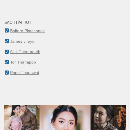
SAO THÁI HOT
Baifern Pimchanok
James Jirayu
Alek Theeradeth
Tor Thanapob
Pope Thanawat