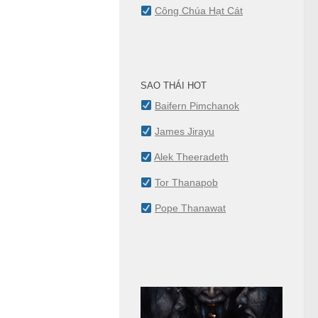
Công Chúa Hạt Cát
SAO THÁI HOT
Baifern Pimchanok
James Jirayu
Alek Theeradeth
Tor Thanapob
Pope Thanawat