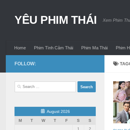
Skip to content
YÊU PHIM THÁI
Xem Phim Thái
Home
Phim Tình Cảm Thái
Phim Ma Thái
Phim H
FOLLOW:
TAG
Search
for:
August 2026
M
T
W
T
F
S
S
1
2