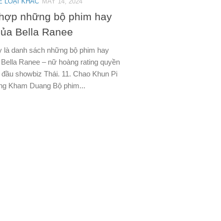
Ể LOẠI KHÁC
MAY 14, 2024
hợp những bộ phim hay
của Bella Ranee
 là danh sách những bộ phim hay
 Bella Ranee – nữ hoàng rating quyền
 đầu showbiz Thái. 11. Chao Khun Pi
ng Kham Duang Bộ phim...