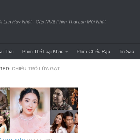
 Lan Hay Nhất - Cập Nhật Phim Thái Lan Mới Nhất
ài Thái
Phim Thể Loại Khác
Phim Chiếu Rạp
Tin Sao
GED:
CHIÊU TRÒ LỪA GẠT