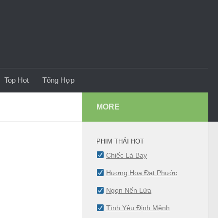
Top Hot
Tổng Hợp
MORE
PHIM THÁI HOT
Chiếc Lá Bay
Hương Hoa Đạt Phước
Ngọn Nến Lửa
Tình Yêu Định Mệnh