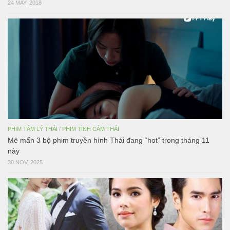
24 MAY, 2018
PHIM TÂM LÝ THÁI
/
PHIM TÌNH CẢM THÁI
Mê mẩn 3 bộ phim truyền hình Thái đang “hot” trong tháng 11
này
30 NOV, 2025