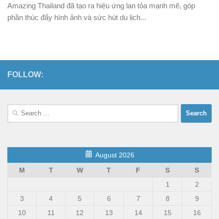
Amazing Thailand đã tạo ra hiệu ứng lan tỏa mạnh mẽ, góp
phần thúc đẩy hình ảnh và sức hút du lịch...
FOLLOW:
Search
for:
August 2026
M
T
W
T
F
S
S
1
2
3
4
5
6
7
8
9
10
11
12
13
14
15
16