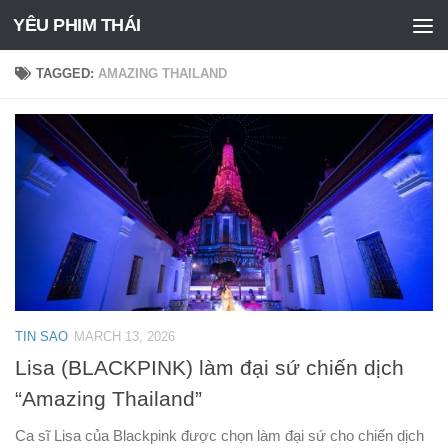
YÊU PHIM THÁI
Skip to content
TAGGED:
AMAZING THAILAND
TIN SAO
MARCH 13, 2026
Lisa (BLACKPINK) làm đại sứ chiến dịch
“Amazing Thailand”
Ca sĩ Lisa của Blackpink được chọn làm đại sứ cho chiến dịch