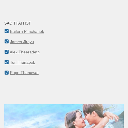
SAO THÁI HOT
Baifern Pimchanok
James Jirayu
Alek Theeradeth
Tor Thanapob
Pope Thanawat